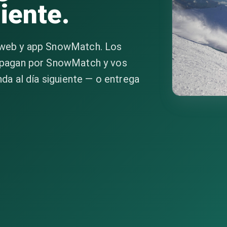
liente.
a web y app SnowMatch. Los
e, pagan por SnowMatch y vos
enda al día siguiente — o entrega