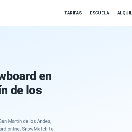
TARIFAS
ESCUELA
ALQUI
owboard en
n de los
San Martín de los Andes,
oard online. SnowMatch te