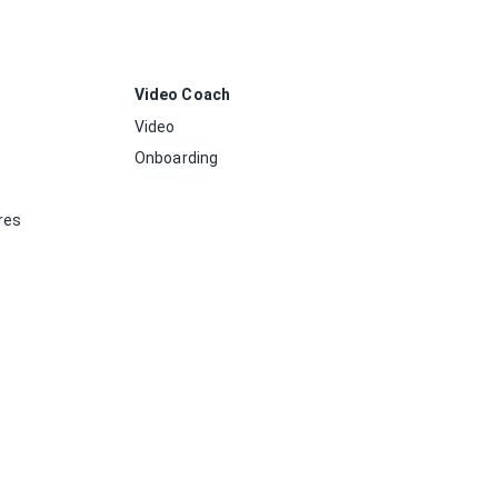
Video Coach
Video
Onboarding
res