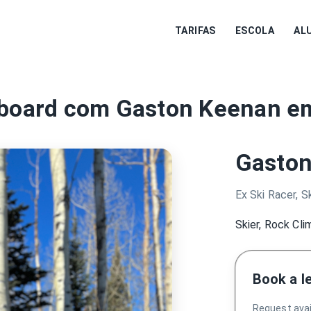
TARIFAS
ESCOLA
AL
wboard com Gaston Keenan em
Gasto
Ex Ski Racer, S
Skier, Rock Clim
Book a l
Request avail