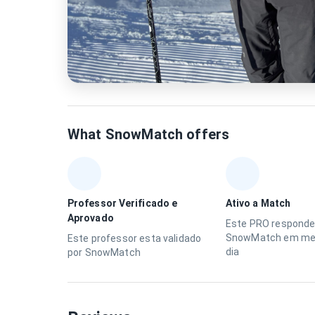
What SnowMatch offers
Professor Verificado e
Ativo a Match
Aprovado
Este PRO responde
SnowMatch em me
Este professor esta validado
dia
por SnowMatch