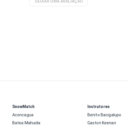
DEIXAR UMA AVALIAÇÃO
SnowMatch
Instrutores
Aconcagua
Benito Bacigalupo
Batea Mahuida
Gaston Keenan