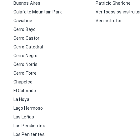
Buenos Aires
Patricio Gherlone
Calafate Mountain Park
Ver todos os instruto
Caviahue
Ser instrutor
Cerro Bayo
Cerro Castor
Cerro Catedral
Cerro Negro
Cerro Norris
Cerro Torre
Chapelco
El Colorado
La Hoya
Lago Hermoso
Las Leñas
Las Pendientes
Los Penitentes