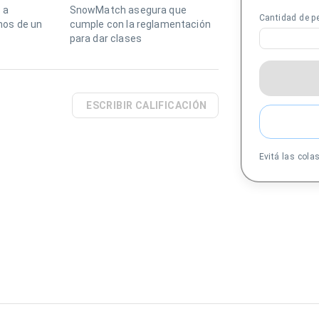
 a
SnowMatch asegura que
Cantidad de p
os de un
cumple con la reglamentación
para dar clases
ESCRIBIR CALIFICACIÓN
Evitá las cola