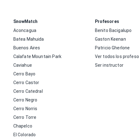
SnowMatch
Profesores
Aconcagua
Benito Bacigalupo
Batea Mahuida
Gaston Keenan
Buenos Aires
Patricio Gherlone
Calafate Mountain Park
Ver todos los profes
Caviahue
Ser instructor
Cerro Bayo
Cerro Castor
Cerro Catedral
Cerro Negro
Cerro Norris
Cerro Torre
Chapelco
El Colorado