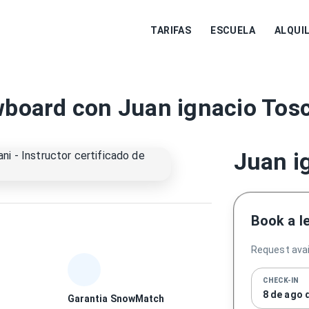
TARIFAS
ESCUELA
ALQUI
wboard con Juan ignacio Tosc
Juan i
Book a l
Request avail
CHECK-IN
8 de ago 
Garantia SnowMatch