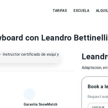
TARIFAS
ESCUELA
ALQUI
board con Leandro Bettinelli
Leandro
Adaptacion, en
Book a l
Request avail
Garantia SnowMatch
CHECK-IN