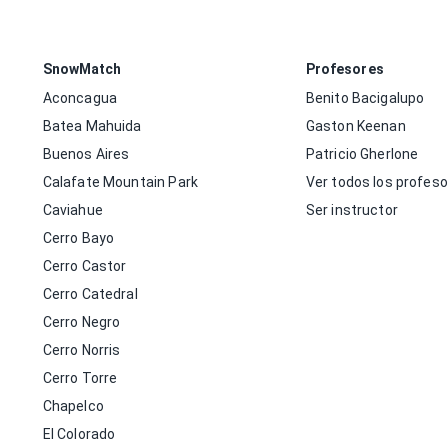
SnowMatch
Profesores
Aconcagua
Benito Bacigalupo
Batea Mahuida
Gaston Keenan
Buenos Aires
Patricio Gherlone
Calafate Mountain Park
Ver todos los profes
Caviahue
Ser instructor
Cerro Bayo
Cerro Castor
Cerro Catedral
Cerro Negro
Cerro Norris
Cerro Torre
Chapelco
El Colorado