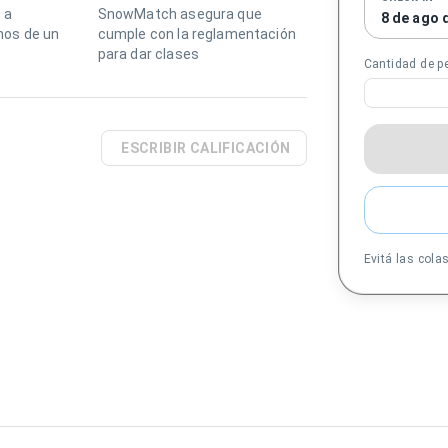
 a
SnowMatch asegura que
8 de ago 
os de un
cumple con la reglamentación
para dar clases
Cantidad de p
ESCRIBIR CALIFICACIÓN
Evitá las cola