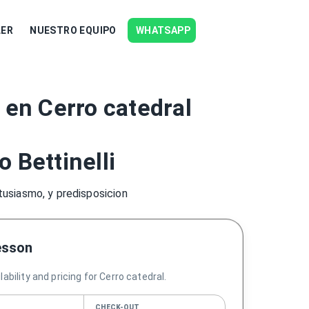
LER
NUESTRO EQUIPO
WHATSAPP
 en Cerro catedral
 Bettinelli
tusiasmo, y predisposicion
esson
ability and pricing for Cerro catedral.
CHECK-OUT