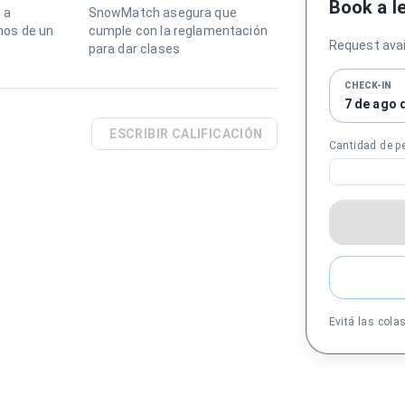
Book a l
 a
SnowMatch asegura que
os de un
cumple con la reglamentación
Request avail
para dar clases
CHECK-IN
7 de ago 
ESCRIBIR CALIFICACIÓN
Cantidad de p
Evitá las cola