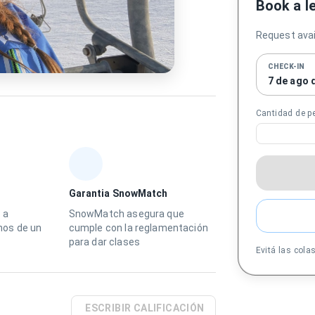
Book a l
Request avail
CHECK-IN
7 de ago 
Cantidad de p
Garantia SnowMatch
 a
SnowMatch asegura que
os de un
cumple con la reglamentación
para dar clases
Evitá las cola
ESCRIBIR CALIFICACIÓN