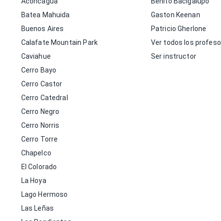
Aconcagua
Benito Bacigalupo
Batea Mahuida
Gaston Keenan
Buenos Aires
Patricio Gherlone
Calafate Mountain Park
Ver todos los profes
Caviahue
Ser instructor
Cerro Bayo
Cerro Castor
Cerro Catedral
Cerro Negro
Cerro Norris
Cerro Torre
Chapelco
El Colorado
La Hoya
Lago Hermoso
Las Leñas