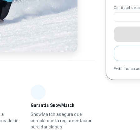
Cantidad de p
Evitá las cola
Garantia SnowMatch
 a
SnowMatch asegura que
os de un
cumple con la reglamentación
para dar clases