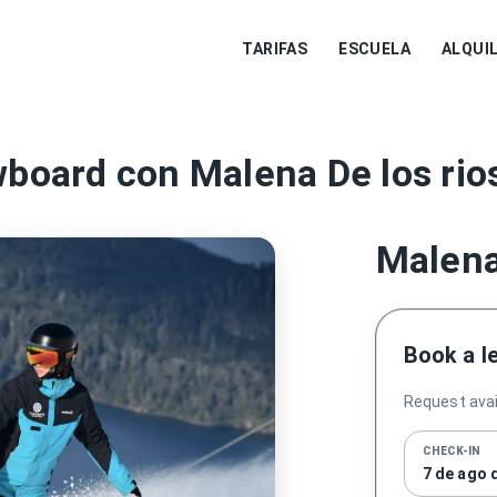
TARIFAS
ESCUELA
ALQUI
wboard con Malena De los rio
Malena
Book a l
Request avail
CHECK-IN
7 de ago 