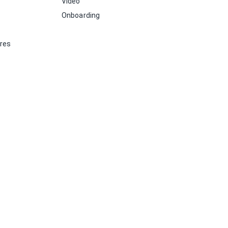
Video
Onboarding
ores