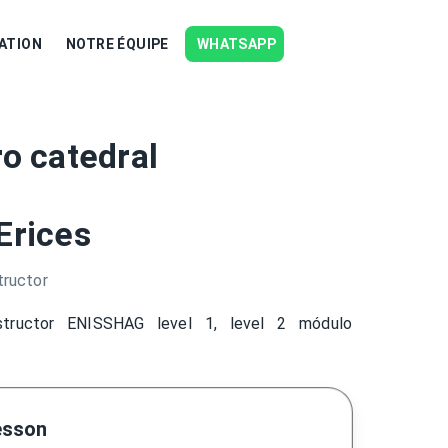
ATION
NOTRE ÉQUIPE
WHATSAPP
ro catedral
Erices
tructor
structor ENISSHAG level 1, level 2 módulo
esson